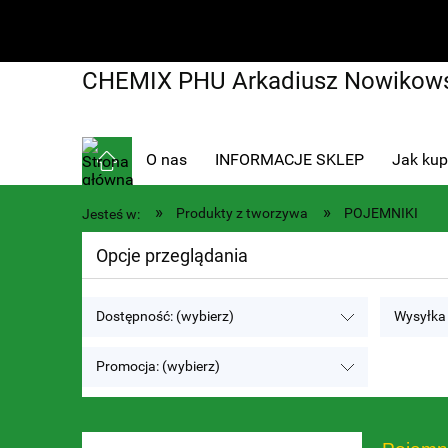
CHEMIX PHU Arkadiusz Nowikows
O nas
INFORMACJE SKLEP
Jak ku
»
»
Produkty z tworzywa
POJEMNIKI
Jesteś w:
Opcje przeglądania
Dostępność: (wybierz)
Wysyłka 
Promocja: (wybierz)