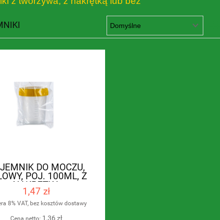
ki z tworzywa, z nakrętką lub bez
NIKI
JEMNIK DO MOCZU,
ŁOWY, POJ. 100ML, Z
NAKRĘTKĄ
1,47 zł
era 8% VAT, bez kosztów dostawy
1,36 zł
Cena netto: