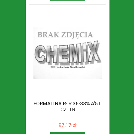
FORMALINA R- R 36-38% A'5 L
CZ. TR
97,17 zł