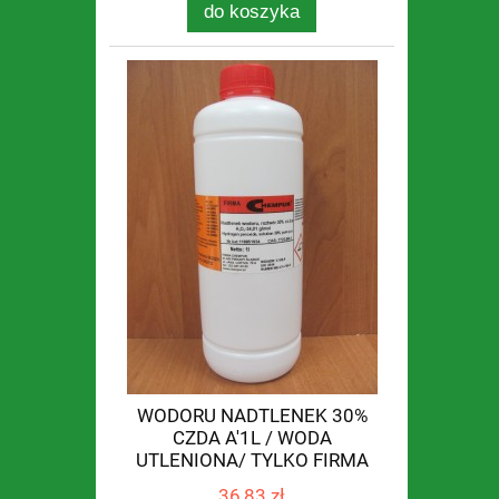
do koszyka
WODORU NADTLENEK 30%
CZDA A'1L / WODA
UTLENIONA/ TYLKO FIRMA
36,83 zł