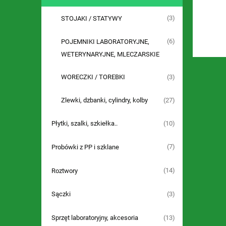
(3)
STOJAKI / STATYWY
(6)
POJEMNIKI LABORATORYJNE,
WETERYNARYJNE, MLECZARSKIE
(3)
WORECZKI / TOREBKI
(27)
Zlewki, dzbanki, cylindry, kolby
(10)
Płytki, szalki, szkiełka..
(7)
Probówki z PP i szklane
(14)
Roztwory
(3)
Sączki
(13)
Sprzęt laboratoryjny, akcesoria