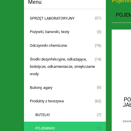
Pojemni
Menu
POJEM
(21)
SPRZĘT LABORATORYJNY
(3)
Pożywki, barwniki, testy
(76)
Odczynniki chemiczne.
(14)
Środki dezynfekcyjne, odkażające,
biobójcze, odkamieniacze, zmiękczanie
wody.
(0)
Buliony, agary
PO
(62)
Produkty z tworzywa
JA
(7)
BUTELKI
zawi
(1)
POJEMNIKI