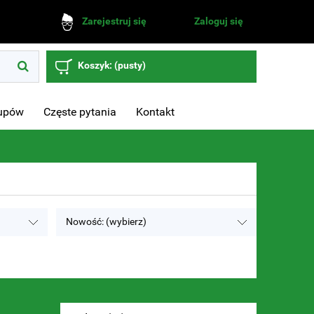
Zaloguj się
Zarejestruj się
Koszyk:
(pusty)
kupów
Częste pytania
Kontakt
Nowość: (wybierz)