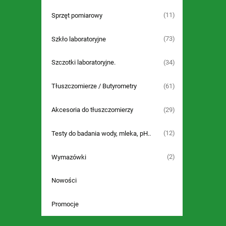
(11)
Sprzęt pomiarowy
(73)
Szkło laboratoryjne
(34)
Szczotki laboratoryjne.
(61)
Tłuszczomierze / Butyrometry
(29)
Akcesoria do tłuszczomierzy
(12)
Testy do badania wody, mleka, pH..
(2)
Wymazówki
Nowości
Promocje