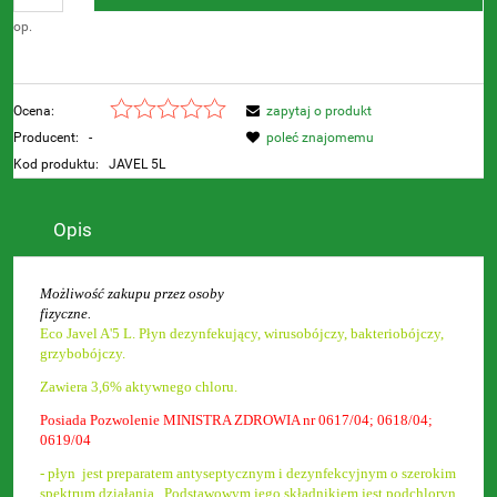
op.
Ocena:
zapytaj o produkt
Producent:
-
poleć znajomemu
Kod produktu:
JAVEL 5L
Opis
Możliwość zakupu przez osoby
fizyczne.
Eco Javel A'5 L. Płyn dezynfekujący, wirusobójczy, bakteriobójczy,
grzybobójczy.
Zawiera 3,6% aktywnego chloru.
Posiada Pozwolenie MINISTRA ZDROWIA nr 0617/04; 0618/04;
0619/04
- płyn jest preparatem antyseptycznym i dezynfekcyjnym o szerokim
spektrum działania.. Podstawowym jego składnikiem jest podchloryn