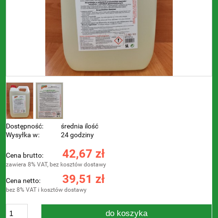
Dostępność:
średnia ilość
Wysyłka w:
24 godziny
42,67 zł
Cena brutto:
zawiera 8% VAT, bez kosztów dostawy
39,51 zł
Cena netto:
bez 8% VAT i kosztów dostawy
do koszyka