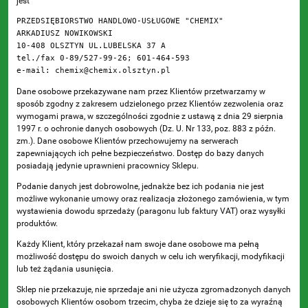
jest
PRZEDSIĘBIORSTWO HANDLOWO-USŁUGOWE "CHEMIX"

ARKADIUSZ NOWIKOWSKI

10-408 OLSZTYN UL.LUBELSKA 37 A

tel./fax 0-89/527-99-26; 601-464-593

e-mail: 
chemix@chemix.olsztyn.pl
Dane osobowe przekazywane nam przez Klientów przetwarzamy w
sposób zgodny z zakresem udzielonego przez Klientów zezwolenia oraz
wymogami prawa, w szczególności zgodnie z ustawą z dnia 29 sierpnia
1997 r. o ochronie danych osobowych (Dz. U. Nr 133, poz. 883 z późn.
zm.). Dane osobowe Klientów przechowujemy na serwerach
zapewniających ich pełne bezpieczeństwo. Dostęp do bazy danych
posiadają jedynie uprawnieni pracownicy Sklepu.
Podanie danych jest dobrowolne, jednakże bez ich podania nie jest
możliwe wykonanie umowy oraz realizacja złożonego zamówienia, w tym
wystawienia dowodu sprzedaży (paragonu lub faktury VAT) oraz wysyłki
produktów.
Każdy Klient, który przekazał nam swoje dane osobowe ma pełną
możliwość dostępu do swoich danych w celu ich weryfikacji, modyfikacji
lub też żądania usunięcia.
Sklep nie przekazuje, nie sprzedaje ani nie użycza zgromadzonych danych
osobowych Klientów osobom trzecim, chyba że dzieje się to za wyraźną