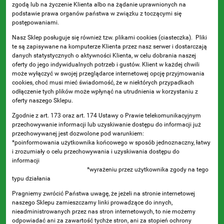
zgodą lub na życzenie Klienta albo na żądanie uprawnionych na
podstawie prawa organów państwa w związku z toczącymi się
postępowaniami.
Nasz Sklep posługuje się również tzw. plikami cookies (ciasteczka). Pliki
te są zapisywane na komputerze Klienta przez nasz serwer i dostarczają
danych statystycznych o aktywności Klienta, w celu dobrania naszej
oferty do jego indywidualnych potrzeb i gustów. Klient w każdej chwili
może wyłączyć w swojej przeglądarce internetowej opcję przyjmowania
cookies, choć musi mieć świadomość, że w niektórych przypadkach
odłączenie tych plików może wpłynąć na utrudnienia w korzystaniu z
oferty naszego Sklepu.
Zgodnie z art. 173 oraz art. 174 Ustawy o Prawie telekomunikacyjnym
przechowywanie informacji lub uzyskiwanie dostępu do informacji już
przechowywanej jest dozwolone pod warunkiem:
*poinformowania użytkownika końcowego w sposób jednoznaczny, łatwy
i zrozumiały o celu przechowywania i uzyskiwania dostępu do
informacji
*wyrażeniu przez użytkownika zgody na tego
typu działania
Pragniemy zwrócić Państwa uwagę, że jeżeli na stronie internetowej
naszego Sklepu zamieszczamy linki prowadzące do innych,
nieadministrowanych przez nas stron internetowych, to nie możemy
odpowiadać ani za zawartość tychże stron, ani za stopień ochrony