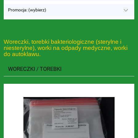
Promocja: (wybierz)
Woreczki, torebki bakteriologiczne (sterylne i
niesterylne), worki na odpady medyczne, worki
do autoklawu.
WORECZKI / TOREBKI