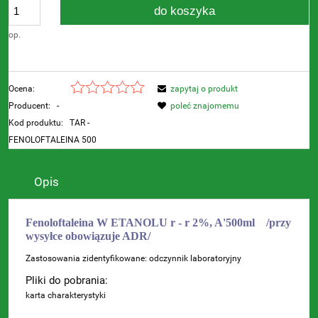
do koszyka
op.
Ocena:
zapytaj o produkt
Producent:
-
poleć znajomemu
Kod produktu:
TAR -
FENOLOFTALEINA 500
Opis
Fenoloftaleina W ETANOLU r - r 2%, A'500ml
/przy
wysyłce obowiązuje ADR/
Zastosowania zidentyfikowane: odczynnik laboratoryjny
Pliki do pobrania:
karta charakterystyki