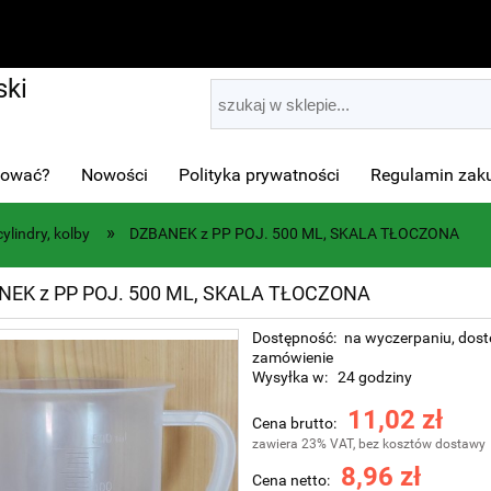
ki
pować?
Nowości
Polityka prywatności
Regulamin za
»
cylindry, kolby
DZBANEK z PP POJ. 500 ML, SKALA TŁOCZONA
NEK z PP POJ. 500 ML, SKALA TŁOCZONA
Dostępność:
na wyczerpaniu, dos
zamówienie
Wysyłka w:
24 godziny
11,02 zł
Cena brutto:
zawiera 23% VAT, bez kosztów dostawy
8,96 zł
Cena netto: