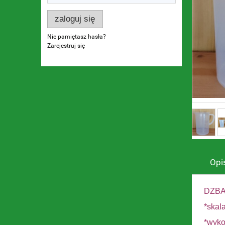
zaloguj się
Nie pamiętasz hasła?
Zarejestruj się
Opi
DZBAN
*skal
*wyko