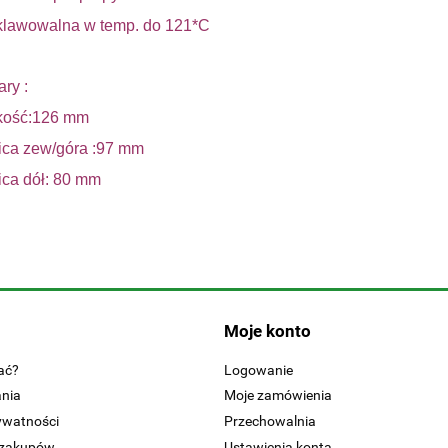
klawowalna w temp. do 121*C
ry :
kość:126 mm
ica zew/góra :97 mm
ica dół: 80 mm
Moje konto
ać?
Logowanie
ania
Moje zamówienia
rywatności
Przechowalnia
 zakupów
Ustawienia konta