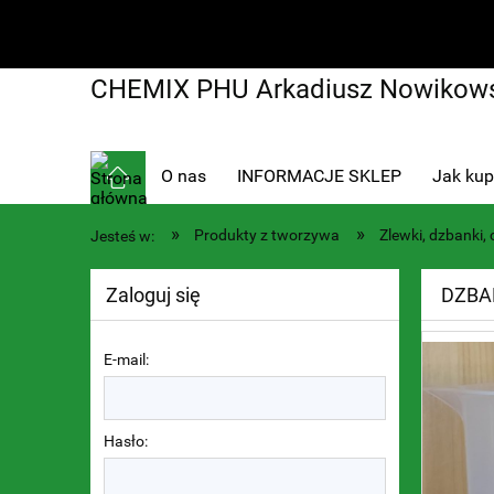
CHEMIX PHU Arkadiusz Nowikows
O nas
INFORMACJE SKLEP
Jak ku
»
»
Produkty z tworzywa
Zlewki, dzbanki, 
Jesteś w:
Zaloguj się
DZBA
E-mail:
Hasło: