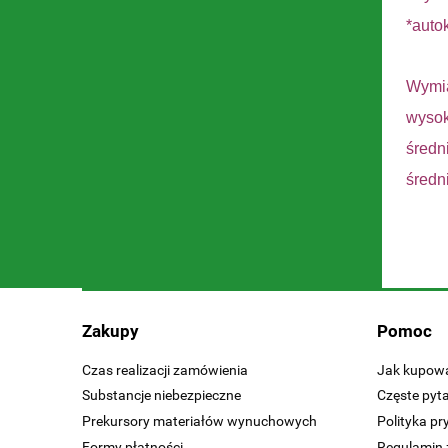
*auto
Wymia
wyso
średn
średn
Zakupy
Pomoc
Czas realizacji zamówienia
Jak kupow
Substancje niebezpieczne
Częste pyt
Prekursory materiałów wynuchowych
Polityka p
Formy płatności
Regulamin