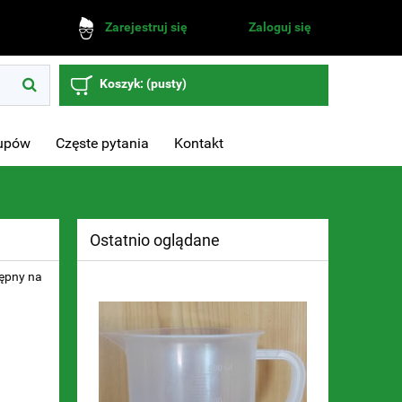
Zaloguj się
Zarejestruj się
Koszyk:
(pusty)
kupów
Częste pytania
Kontakt
Ostatnio oglądane
tępny na